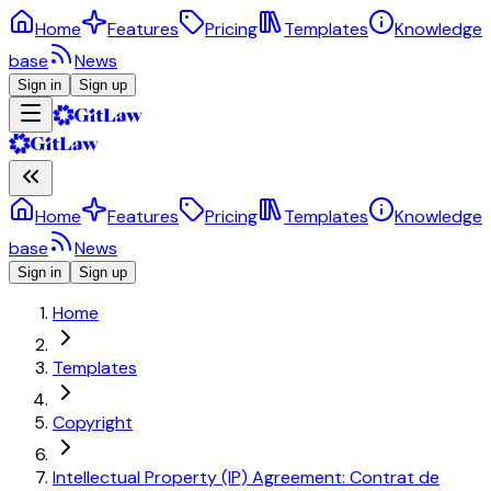
Home
Features
Pricing
Templates
Knowledge
base
News
Sign in
Sign up
Home
Features
Pricing
Templates
Knowledge
base
News
Sign in
Sign up
Home
Templates
Copyright
Intellectual Property (IP) Agreement: Contrat de