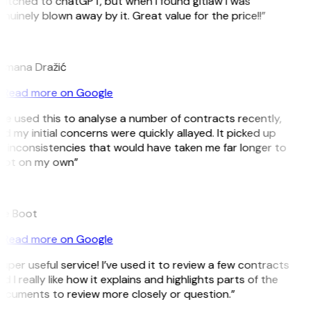
itched to chatGPT, but when I found gitlaw I was
nuinely blown away by it. Great value for the price!!”
D
omana Dražić
Read more on Google
’ve used this to analyse a number of contracts recently,
d my initial concerns were quickly allayed. It picked up
 inconsistencies that would have taken me far longer to
pot on my own”
B
ee Boot
Read more on Google
uper useful service! I’ve used it to review a few contracts
d I really like how it explains and highlights parts of the
cuments to review more closely or question.”