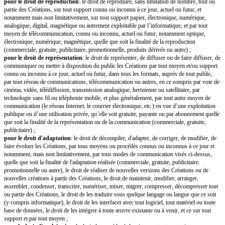
ou obtenus par le Cédant tant avant la création de la Société, dans le domai
de celle-ci, qu’après la création de la Société, dans le cadre et pendant le t
fonctions et missions du Cédant, et ce quelle que soit la nature de sa collab
réalisation et/ou au développement desdites Créations.
Par «
Droits de Propriété Intellectuelle
», on entend tous droits, enregist
compris les brevets, demandes de brevet, marques et demandes de marque, 
et droits voisins (en ce compris les droits sur les logiciels et sur les bases
dessins et modèles, droits
sui generis
des producteurs de bases de donnée
domaines, droits sur les dénominations sociales, noms commerciaux et ens
liés au savoir-faire, aux secrets commerciaux et industriels, tous les droits 
attachés aux droits précités, ou toute forme de protection équivalente en vi
monde entier.
En conséquence, la Société est et sera seule propriétaire des Créations et seu
l'ensemble des Droits de Propriété Intellectuelle qui y sont attachés. Elle est
exploiter les Créations de la manière la plus large permise par la loi et ce qu
finalité ou destination, directement ou indirectement, à titre gratuit ou onére
commercial ou non comme à titre promotionnel ou publicitaire. La Société
droit de déposer toute Création ou tout Droit de Propriété Intellectuelle aff
Créations, en son seul nom. Les Créations peuvent être diffusées ou distri
nom de la Société selon les usages professionnels en vigueur, ce que le Cé
accepte expressément.
En ce qui concerne les droits d'auteur et droits voisins sur les Créations, l
vertu du Contrat comprennent, en application de l'article L.131-3 du Code 