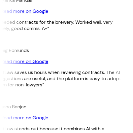
iyanka Mandal
Read more on Google
eeded contracts for the brewery. Worked well, very
mely, good comms. A+”
E
raig Edmunds
Read more on Google
itLaw saves us hours when reviewing contracts. The AI
ggestions are useful, and the platform is easy to adopt
en for non-lawyers”
B
jana Banjac
Read more on Google
itLaw stands out because it combines AI with a