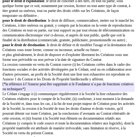
intellectuelle :
pour le droit d'usage
: le droit de faire usage et d'exploiter tout ou partie 
titre personnel ou au bénéfice de tiers, à titre gratuit ou onéreux, aux fins d
forme de traitement, d’application ou d’utilisation, à quelque titre et sur q
ce soit ;
pour le droit de reproduction
: le droit de reproduire, sans limitation de
partie des Créations, sur tout support connu ou inconnu à ce jour, actuel ou
notamment mais non limitativement, sur tout support papier, électronique,
analogique, digital, magnétique ou autrement exploitable par l’informatique,
moyen de télécommunication, connu ou inconnu, actuel ou futur, notamme
électronique, numérique, magnétique, quelle que soit la finalité de la repro
(commerciale, gratuite, publicitaire, promotionnelle, produits dérivés ou aut
pour le droit de représentation
: le droit de représenter, de diffuser ou de
communiquer ou mettre à disposition du public les Créations par tout moy
connu ou inconnu à ce jour, actuel ou futur, dans tous les formats, auprès 
par tout réseau de communications, télécommunication ou autres, en ce co
cinéma, vidéo, télédiffusion, transmission analogique, hertzienne ou satellit
technologie sans fil ou téléphonie mobile, et plus généralement, par tout a
communication (le réseau Internet, le courrier électronique, etc.) en vue d’
publique ou d’une utilisation privée, qu’elle soit gratuite, payante ou par
que soit la finalité de la représentation ou de la communication (commercial
publicitaire) ;