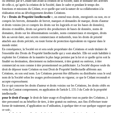
CELA EXPOSÉ, IL A ÉTÉ CONVENU ET ARRÊTÉ CE QUI SUIT :
ARTICLE 1: CESSION DES DROITS DE PRO
INTELLECTUELLE
Par les présentes, le Cédant cède à la Société, à titre exclusif et irrévocable, 
Créations réalisées par le Cédant seul ou en collaboration avec d'autres pe
cadre de ses fonctions sociales et des activités développées au profit de la 
l'ensemble des Droits de Propriété Intellectuelle susceptibles d'être attaché
Par «
Créations
», on entend, sans que cette liste soit limitative, (i) tous le
développements, programmes et suites d'instructions informatiques (sous
sources ou de codes objets), les sites internet ou applications, leurs amélio
les spécifications et documentations préparatoires qui y sont associés ; (ii) 
inventions, en ce compris les brevets, concepts, procédés, techniques, for
algorithmes, données ou ensemble de données, bases de données, produit
gestion industrielle ou commerciale, ainsi que leurs améliorations ; (iii) tou
distinctifs, en ce compris les marques et noms de domaines ; (iv) toutes les
graphiques, visuelles, audiovisuelles ou littéraires originales en ce compris 
présentations, rapports, livres blancs, plans, schémas, œuvres musicales o
animations, dessins et modèles, logos, slogans, interfaces ou éléments gra
site internet ou application ; (v) tous les éléments de savoir-faire, en ce co
commerciaux et industriels et toutes les informations confidentielles les con
plus généralement toutes idées formalisées, travaux ou résultats créés, réa