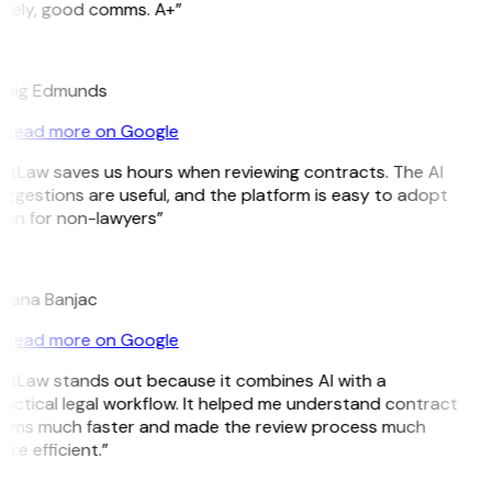
mely, good comms. A+”
E
raig Edmunds
Read more on Google
itLaw saves us hours when reviewing contracts. The AI
ggestions are useful, and the platform is easy to adopt
en for non-lawyers”
B
jana Banjac
Read more on Google
itLaw stands out because it combines AI with a
actical legal workflow. It helped me understand contract
erms much faster and made the review process much
re efficient.”
L