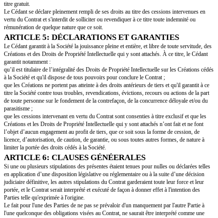
et plus généralement, le droit de disposer et d'exploiter librement les Créa
forme non prévisible ou non prévue à la date de signature du Contrat.
La cession consentie en vertu du Contrat couvre (i) les Créations créées da
fonctions sociales et des activités développées par le Cédant, seul ou en co
d'autres personnes, au profit de la Société dont une liste non exhaustive es
Annexe 1 du Contrat et les Droits de Propriété Intellectuelle y afférent.
[*la référence à l’Annexe peut être supprimée si le Fondateur n’a pas de fo
ou techniques*]
Le Cédant s'engage à (i) communiquer régulièrement à la Société la liste e
Créations réalisées pour le compte de la Société, (ii) confirmer, à tout mo
de la Société et, dans tous les cas, à la fin de tout projet majeur de Création
de la Société, la cession à la Société de tous les droits d'auteur et droits voi
pourrait détenir sur toute Création, par la conclusions d’avenants au Contrat
cette cession, et (iii) fournir à la Société tout élément ou documentation rel
Créations (y compris le code source et toute la documentation relative aux l
propriété matérielle est attribuée de manière irrévocable, sans limitation ni r
Société en vertu du présent Contrat.
ARTICLE 2: ÉTENDUE DE LA CESSION
Les cessions intervenant en vertu du Contrat sont consenties pour le monde
toute la durée légale de protection des Créations par les Droits de Propriété 
applicables telle que prévue tant par les législations française et étrangères
conventions internationales, y compris leurs éventuelles prolongations.