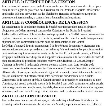
pour le droit d'adaptation
: le droit de décompiler, d'adapter, de corriger
faire évoluer les Créations, par tous moyens ou procédés connus ou inconn
notamment, mais non limitativement, par tous modes de communication vis
quelle que soit la finalité de l'adaptation réalisée (commerciale, gratuite, pub
promotionnelle ou autre), le droit de réaliser de nouvelles versions des Cr
nouvelles créations à partir des Créations, le droit de maintenir, modifier, 
assembler, condenser, transcrire, numériser, mixer, migrer, compresser, d
ou partie des Créations, le droit de les traduire sous quelque langage ou la
(y compris informatique), le droit de les interfacer avec tout logiciel, tout m
base de données, le droit de les intégrer à toute œuvre existante ou à venir, 
support et par tout moyen ;
pour le droit d'exploitation
: le droit de concéder à des tiers, en tout ou p
quelque forme que ce soit, notamment par cession, licence ou tout autre typ
titre gratuit ou onéreux, tout ou partie des droits cédés sur les Créations, d
temporaire ou définitive ;
pour le droit de distribution
: le droit de diffuser, commercialiser, mettre
Créations, à titre onéreux ou gratuit, y compris par la location ou la vente
des Créations en tout ou partie, sur tout support ou par tout réseau de té
communication électronique visé ci-dessus, et auprès de tout public, quelle 
finalité de la distribution (commerciale, gratuite, publicitaire, promotionnell
pour le droit de destination
: le droit de définir et de modifier l'usage et 
Créations sous toute forme, connue ou inconnue, actuelle ou future ;