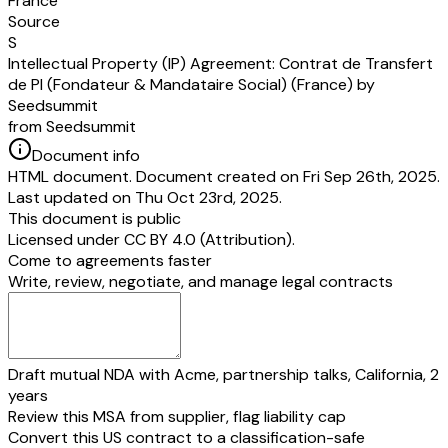
France
Représentée par
Source
Date:
[date of founder signature]
S
[founder name]
Intellectual Property (IP) Agreement: Contrat de Transfert
______________
de PI (Fondateur & Mandataire Social) (France) by
Seedsummit
from Seedsummit
Document info
HTML document. Document created on Fri Sep 26th, 2025.
Last updated on Thu Oct 23rd, 2025.
This document is public
Licensed under
CC BY 4.0 (Attribution)
.
Come to agreements faster
Write, review, negotiate, and manage legal contracts
Draft mutual NDA with Acme, partnership talks, California, 2
years
Review this MSA from supplier, flag liability cap
Convert this US contract to a classification-safe