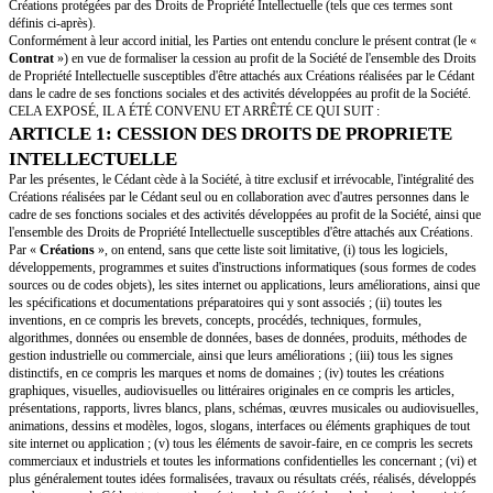
Contrat de cession de droits de proprié
intellectuelle
ENTRE LES SOUSSIGNÉS :
[founder name]
Ci-après désigné(e) le «
Cédant
»,
ET :
[company name]
Ci-après désignée la «
Société
»,
Ci-après désigné(e)s collectivement les «
Parties
» et individuellement un
IL A TOUT D’ABORD ÉTÉ EXPOSÉ CE QUI SUIT :
En sa qualité de Président ou Directeur Général de la Société, le Cédant a 
pour la Société, seul ou en collaboration avec d'autres personnes, un cert
Créations protégées par des Droits de Propriété Intellectuelle (tels que ces
définis ci-après).
Conformément à leur accord initial, les Parties ont entendu conclure le prés
Contrat
») en vue de formaliser la cession au profit de la Société de l'en
de Propriété Intellectuelle susceptibles d'être attachés aux Créations réalis
dans le cadre de ses fonctions sociales et des activités développées au profi