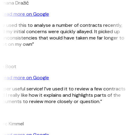
omana Dražić
Read more on Google
’ve used this to analyse a number of contracts recently,
d my initial concerns were quickly allayed. It picked up
 inconsistencies that would have taken me far longer to
pot on my own”
B
ee Boot
Read more on Google
uper useful service! I’ve used it to review a few contracts
d I really like how it explains and highlights parts of the
cuments to review more closely or question.”
K
arc Kimmel
Read more on Google