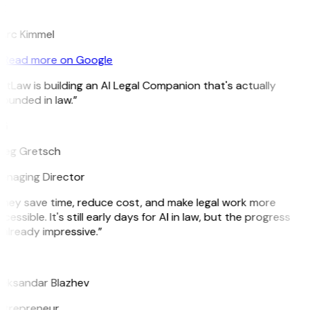
K
arc Kimmel
Read more on Google
itLaw is building an AI Legal Companion that's actually
ounded in law.”
G
reg Gretsch
naging Director
hey save time, reduce cost, and make legal work more
cessible. It's still early days for AI in law, but the progress
 already impressive.”
B
eksandar Blazhev
ntrepreneur