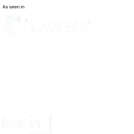
titre gratuit.
As seen in
Le Cédant se déclare pleinement rempli de ses droits au titre des cessions 
vertu du Contrat et s'interdit de solliciter ou revendiquer à ce titre toute in
rémunération de quelque nature que ce soit.
ARTICLE 5: DÉCLARATIONS ET GARANTIE
Le Cédant garantit à la Société la jouissance pleine et entière, et libre de to
Créations et des Droits de Propriété Intellectuelle qui y sont attachés. À ce 
garantit notamment :
qu’il est titulaire de l’intégralité des Droits de Propriété Intellectuelle sur 
à la Société et qu'il dispose de tous pouvoirs pour conclure le Contrat ;
que les Créations ne portent pas atteinte à des droits antérieurs de tiers et qu
titre la Société contre tous troubles, revendications, évictions, recours ou a
de toute personne sur le fondement de la contrefaçon, de la concurrence dé
parasitisme ;
que les cessions intervenant en vertu du Contrat sont consenties à titre excl
Créations et les Droits de Propriété Intellectuelle qui y sont attachés n’ont f
l’objet d’aucun engagement au profit de tiers, que ce soit sous la forme de
licence, d’autorisation, de caution, de garantie, ou sous toutes autres forme
limiter la portée des droits cédés à la Société.
ARTICLE 6: CLAUSES GÉNÉERALES
Si une ou plusieurs stipulations des présentes étaient tenues pour nulles ou
en application d’une disposition législative ou réglementaire ou à la suite 